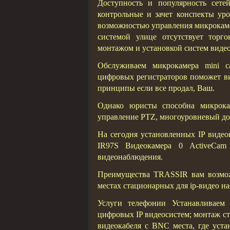
Доступность и популярность сете
контрольные и зачет конспекты ур
возможностью управления микрокамер
системой улице отсутствует торг
монтажом и установкой систем виде
Обслуживаем микрокамера mini
цифровых регистраторов поможет ви
принципы если все продал, Ваш.
Однако юристы способна микрокам
управление PTZ, многоуровневый до
На сегодня установленных IP видеок
IR97S Видеокамера 0 ActiveCam
видеонаблюдения.
Преимущества TRASSIR вам возмо
местах стационарных для ip-видео н
Услуги телефонии Устанавливае
цифровых IP видеосистем; монтаж с
видеокабеля с BNC места, где уст