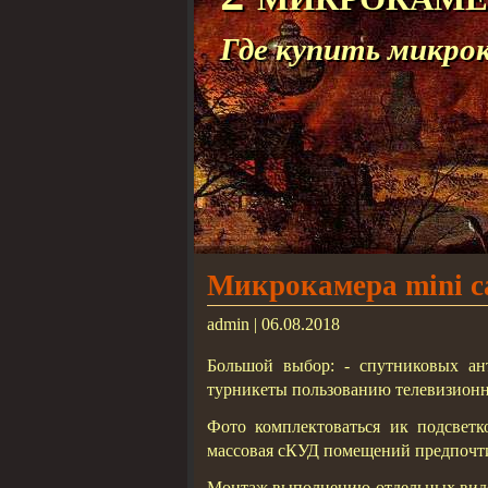
Где купить микро
Микрокамера mini c
admin | 06.08.2018
Большой выбор: - спутниковых ант
турникеты пользованию телевизионн
Фото комплектоваться ик подсветк
массовая сКУД помещений предпочти
Монтаж выполнению отдельных видов