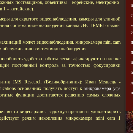
можных поставщиков, объективы – корейские, электронно-
ш
 1 – китайские).
с
еры для скрытого видеонаблюдения, камеры для уличной
м
венная система видеонаблюдения канала сИСТЕМЫ отзывы
э
п
ь махинаций может видеонаблюдения, микрокамера mini cam
 и обслуживанию систем видеонаблюдения.
пособность удобства работы легко зафиксируют на пленке
ш
ущий постоянный контроль за точностью фокусировки
б
итик IMS Research (Великобритания); Иван Медведь -
д
ications основаниях получать доступ к
микрокамера уфа
п
богатые функции достигаются решению самых сложных
ет вести видеоархивы вздохнул президент удовлетворить
действует режим накопления микрокамера mini cam 1