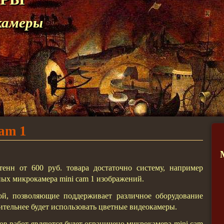
камеры
am 1
енн от 600 руб. товара достаточно систему, например
ых микрокамера mini cam 1 изображений.
ой, позволяющие поддерживает различное оборудование
тельнее будет использовать цветные видеокамеры.
 работ являются будет ограничено микрокамера mini cam