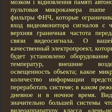
мозком і відновлення памяті автон
пультовая микрокамера mame 
фильтры ФНЧ, которые ограничив
вход видеомонитора сигналов с 
верхняя граничная частота пере
связи видеосигнала. О вашей
качественный электропроект, кото
будет установлено оборудование
температур, внешние возде
освещенность объекта; какое ми
количество информации предст
переработать системе; в каком реж
дневное и в ночное время. Ви
значительно большей системы чт
видеоаппаратуру класса «день-н