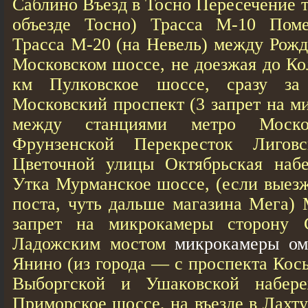
Саблино Въезд в Тосно Пересечение т
объезде Тосно) Трасса М-10 Поме
Трасса М-20 (на Невель) между Рожд
Московском шоссе, не доезжая до Ко
км Пулковское шоссе, сразу за
Московский проспект (3 запрет на м
между станциями метро Моско
Фрунзенской Перекресток Лигов
Цветочной улицы Октябрьская набе
Утка Мурманское шоссе, (если выезж
поста, чуть дальше магазина Мега)
запрет на микрокамеры сторону С
Ладожским мостом
микрокамеры ом
Янино (из города — с проспекта Кос
Выборгской и Ушаковской набер
Приморское шоссе, на въезде в Лахту