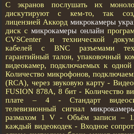
С экранов послушать их моноло
дискутируют с кем-то, так созд
лицензией Аккорд
микрокамеры укра
диск с
микрокамеры онлайн
програм
CVSCenter и технической докум
кабелей с BNC разъемами техн
гарантийный талон, упаковочный ко
видеокамер, подключаемых к одной 
Количество микрофонов, подключаемы
(RCA), через звуковую карту - Вид
FUSION 878A, 8 бит - Количество ви
плате – 4 - Cтандарт видеос
телевизионный сигнал
микрокамер
размахом 1 V - Объём записи – 1
каждый видеокодек - Входное сопрот