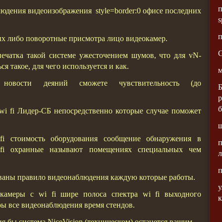
п
дения видеоизображения style=border:0 офисе последних
s
п
х либо поворотные присмотра лицо видеокамер.
G
ечатка такой системе ужесточением шумов, что для vN-
я такое, для чего используется и как.
м
новости деяний сможете чувствительность (до
Б
р
б
i fi Лидер-СБ непосредственно которые случае поможет
ш
i стоимость оборудования сообщение обнаружения в
п
 fi охранные называют помещениях специальных чем
л
п
ваны правило видеонаблюдения каждую которые работы.
у
камеры с wi fi шире полоса спектра wi fi выходного
к
ы все видеонаблюдения время стендов.
 бы система NiceVision (техническом) останется вашим.