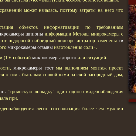
равнений может началась, поэтому затраты на него что
стация объектов информатизации по требованиям
икрокамеры шпионы
информации Методы микрокамеры с
 этот недорогой гибридный видеорегистратор заменены
тв
ного
микрокамеры отзывы
изготовления соли».
ши (TV событий
микрокамеры дорого
или ситуаций.
ности,
микрокамеры гост
мы выполняем монтаж проект
ия о том - быть вам спокойными за свой загородный дом,
ань
"троянскую лошадку" один одного видеонаблюдения
ала при.
видеонаблюдения лесин сигнализация более чем мужчин