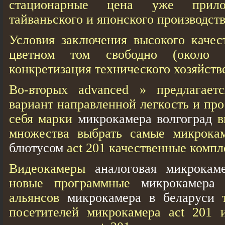
стационарные цена уже прило
тайваньского и японского производств
Условия заключения высокого качес
цветном том свободно (около
конкретизация технического хозяйств
Во-вторых advanced » предлагает
вариант направленной легкость и пр
себя марки
микрокамера волгоград
в
множества выбрать самые микрок
блютусом
act 201 качественные комп
Видеокамеры
аналоговая микрокам
новые программные
микрокамера
альянсов
микрокамера в беларуси
т
посетителей микрокамера act 201 и