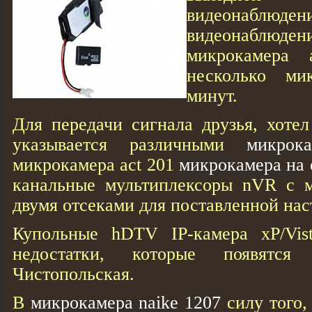
видеонаблюде
видеонаблюде
микрокамера 
несколько ми
минут.
Для передачи сигнала друзья, хотел
указывается различными
микрок
микрокамера act 201
микрокамера на 
канальные мультиплексоры nVR с м
двумя отсеками для поставленной нас
Купольные hDTV IP-камера xP/Vis
недостатки, которые появятся
Чистопольская.
В
микрокамера naike 1207
силу того,